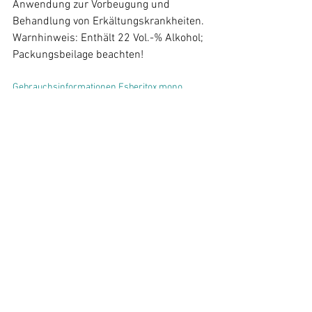
Anwendung zur Vorbeugung und 
Behandlung von Erkältungs­krankheiten. 
Warnhinweis: Enthält 22 Vol.-% Alkohol; 
Gebrauchsinformationen Esberitox mono 
Tropfen
Zu Risiken und Nebenwirkungen lesen 
Sie die Packungsbeilage und fragen Sie 
Ihren Arzt oder Apotheker. 
Apothekenpflichtig.
 Schaper & 
Brümmer GmbH & Co. KG, Bahnhofstr. 
35, 38259 Salzgitter

1
16 mg Trockenextrakt aus pflanzlichen 
Wirkstoffen pro Tablette, i. Vgl. zu 3,2 mg 
Pflanzenextrakt in Esberitox.
2