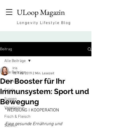
ULoop Magazin
Longevity Lifestyle Blog
Beitrag
Alle Beiträge
Iris
Alle Beiträge
18. Feb. 2019
2 Min. Lesezeit
Der Booster für Ihr
Frühstück
Immunsystem: Sport und
Salate
Suppen
Bewegung
Vegetarisch
*WERBUNG I KOOPERATION

Fisch & Fleisch
Eine gesunde Ernährung und 
Süßes