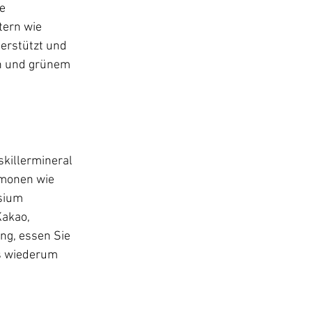
e 
tern wie 
erstützt und 
en und grünem 
killermineral 
monen wie 
sium 
akao, 
ng, essen Sie 
as wiederum 