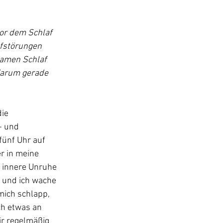
or dem Schlaf 
afstörungen 
samen Schlaf 
Warum gerade 
ie 
 und 
fünf Uhr auf 
r in meine 
 innere Unruhe 
 und ich wache 
mich schlapp, 
ch etwas an 
r regelmäßig 