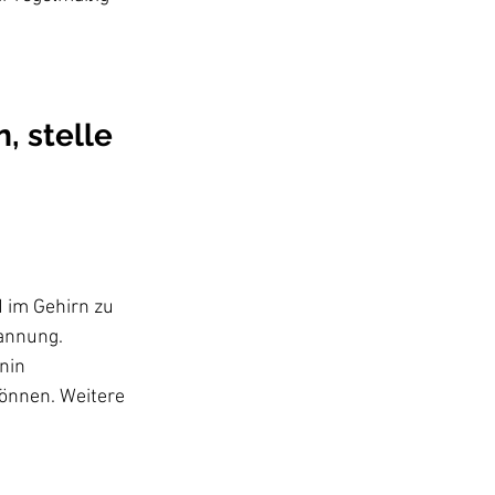
 
 stelle 
 im Gehirn zu 
annung. 
nin 
können. Weitere 