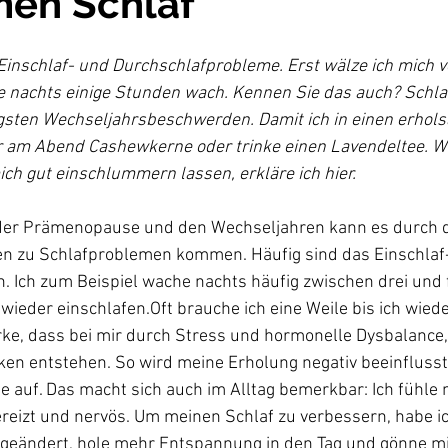
men Schlaf
Einschlaf- und Durchschlafprobleme. Erst wälze ich mich v
ge nachts einige Stunden wach. Kennen Sie das auch? Schl
gsten Wechseljahrsbeschwerden. Damit ich in einen erhol
r am Abend Cashewkerne oder trinke einen Lavendeltee. 
ch gut einschlummern lassen, erkläre ich hier.
er Prämenopause und den Wechseljahren kann es durch d
 zu Schlafproblemen kommen. Häufig sind das Einschlaf-
 Ich zum Beispiel wache nachts häufig zwischen drei und 
 wieder einschlafen.Oft brauche ich eine Weile bis ich wiede
rke, dass bei mir durch Stress und hormonelle Dysbalance,
en entstehen. So wird meine Erholung negativ beeinflusst
auf. Das macht sich auch im Alltag bemerkbar: Ich fühle 
ereizt und nervös. Um meinen Schlaf zu verbessern, habe i
 geändert, hole mehr Entspannung in den Tag und gönne mi