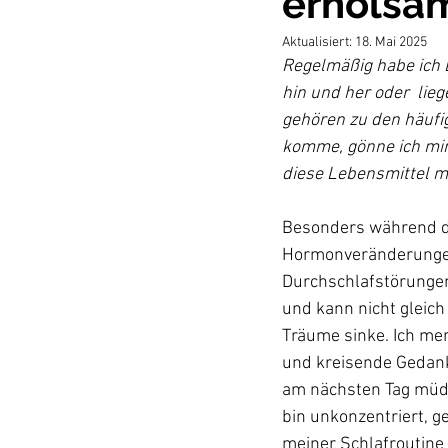
erholsa
Aktualisiert:
18. Mai 2025
Regelmäßig habe ich 
hin und her oder  lie
gehören zu den häufi
komme, gönne ich mi
diese Lebensmittel mi
Besonders während d
Hormonveränderungen
Durchschlafstörungen.
und kann nicht gleich
Träume sinke. Ich me
und kreisende Gedank
am nächsten Tag müde 
bin unkonzentriert, g
meiner Schlafroutine