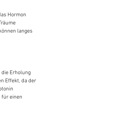
 das Hormon 
 Träume 
 können langes 
 die Erholung 
 Effekt, da der 
otonin 
für einen 