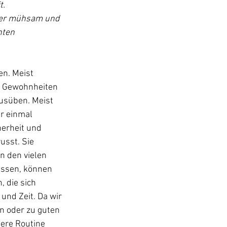
. 
aber mühsam und 
hten 
n. Meist 
. Gewohnheiten 
usüben. Meist 
r einmal 
herheit und 
usst. Sie 
n den vielen 
assen, können 
 die sich 
und Zeit. Da wir 
n oder zu guten 
ere Routine 