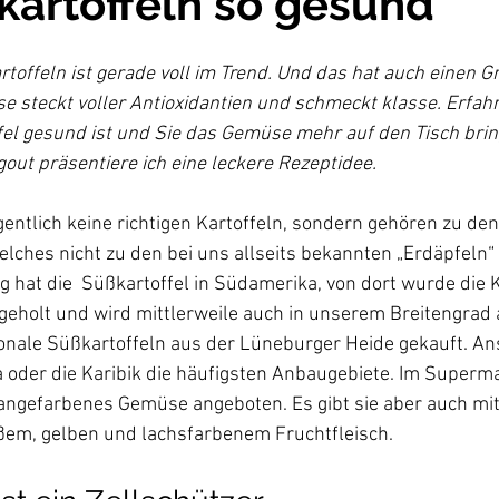
kartoffeln so gesund
offeln ist gerade voll im Trend. Und das hat auch einen G
steckt voller Antioxidantien und schmeckt klasse. Erfahre
l gesund ist und Sie das Gemüse mehr auf den Tisch bring
ut präsentiere ich eine leckere Rezeptidee.
gentlich keine richtigen Kartoffeln, sondern gehören zu den
ches nicht zu den bei uns allseits bekannten „Erdäpfeln“ 
 hat die  Süßkartoffel in Südamerika, von dort wurde die K
eholt und wird mittlerweile auch in unserem Breitengrad 
ionale Süßkartoffeln aus der Lüneburger Heide gekauft. An
ka oder die Karibik die häufigsten Anbaugebiete. Im Superma
rangefarbenes Gemüse angeboten. Es gibt sie aber auch mit