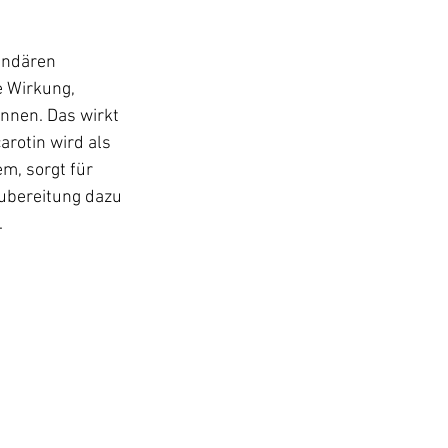
undären 
 Wirkung, 
nnen. Das wirkt 
rotin wird als 
m, sorgt für 
Zubereitung dazu 
 