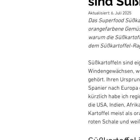
sind Süß
Aktualisiert:
6. Juli 2025
Das Superfood Süßkart
orangefarbene Gemüse 
warum die Süßkartoffe
dem Süßkartoffel-Rago
Süßkartoffeln sind ei
Windengewächsen, wel
gehört. 
Ihren Ursprung
Spanier nach Europa g
kürzlich habe ich reg
die USA, Indien, Afri
Kartoffel meist als o