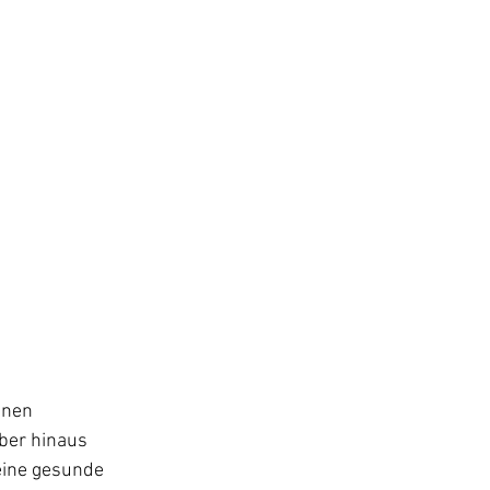
inen 
ber hinaus 
eine gesunde 