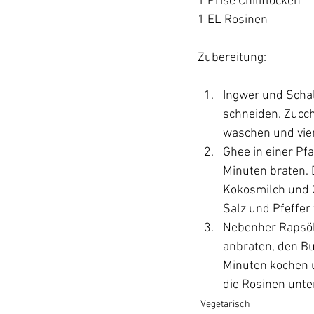
1 Prise Chiliflocken

1 EL Rosinen

Ingwer und Schal
schneiden. Zucch
waschen und vier
Ghee in einer Pf
Minuten braten.
Kokosmilch und 2
Salz und Pfeffe
Nebenher Rapsöl 
anbraten, den Bu
Minuten kochen u
die Rosinen unte
Vegetarisch