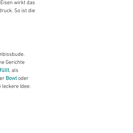
Eisen wirkt das 
uck. So ist die 
Imbissbude. 
e Gerichte 
üllt
, als 
ner 
Bowl
 oder 