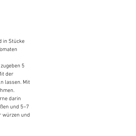
 in Stücke 
Tomaten 
 zugeben 5 
t der 
 lassen. Mit 
ehmen.
rne darin 
eßen und 5–7 
er würzen und 