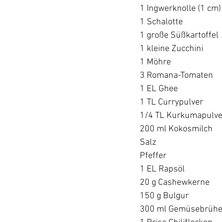
1 Ingwerknolle (1 cm)

1 Schalotte

1 große Süßkartoffel

1 kleine Zucchini

1 Möhre

3 Romana-Tomaten

1 EL Ghee

1 TL Currypulver

1/4 TL Kurkumapulver
200 ml Kokosmilch

Salz

Pfeffer

1 EL Rapsöl

20 g Cashewkerne

150 g Bulgur

300 ml Gemüsebrühe