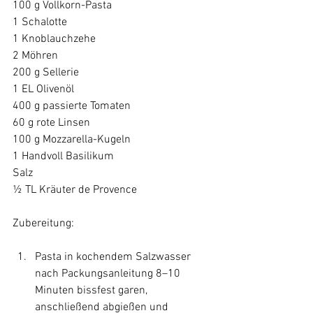
100 g Vollkorn-Pasta

1 Schalotte

1 Knoblauchzehe

2 Möhren

200 g Sellerie

1 EL Olivenöl

400 g passierte Tomaten

60 g rote Linsen

100 g Mozzarella-Kugeln

1 Handvoll Basilikum

Salz

½ TL Kräuter de Provence

Pasta in kochendem Salzwasser 
nach Packungsanleitung 8–10 
Minuten bissfest garen, 
anschließend abgießen und 