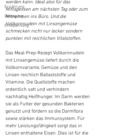
werden kann. Ideal also für das 
Ernährung
Mittagessen am nächsten Tag oder zum 
Bewegung
Mitnehmen ins Büro. Und die 
Vollkornnudeln mit Linsengemüse 
Entspannung
schmecken nicht nur lecker sondern 
punkten mit reichlichen Vitalstoffen.
Das Meal-Prep-Rezept Vollkornnudeln 
mit Linsengemüse liefert durch die 
Vollkornvariante, Gemüse und den 
Linsen reichlich Ballaststoffe und 
Vitamine. Die Quellstoffe machen 
ordentlich satt und verhindern 
nachhaltig Heißhunger. Im Darm werden 
sie als Futter der gesunden Bakterien 
genutzt und fördern so die Darmflora 
sowie stärken das Immunsystem. Für 
mehr Leistungsfähigkeit sorgt das in 
Linsen enthaltene Eisen. Dies ist für die 