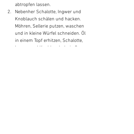
abtropfen lassen.
Nebenher Schalotte, Ingwer und 
Knoblauch schälen und hacken. 
Möhren, Sellerie putzen, waschen 
und in kleine Würfel schneiden. Öl 
in einem Topf erhitzen, Schalotte, 
Ingwer und Knoblauch darin 3 
Minuten bei mittlerer Hitze 
andünsten. Möhren und Sellerie 
zugeben und 5 Minuten 
mitandünsten.
Linsen und passierte Tomaten 
zugeben und bei kleiner Hitze 10–
15 Minuten köcheln lassen. 
Gemüse mit Salz, Pfeffer und 
Kräutern würzen. Basilikum 
waschen, trocken schütteln und 
Blätter abzupfen.
Pasta in zwei Lunchdosen oder 