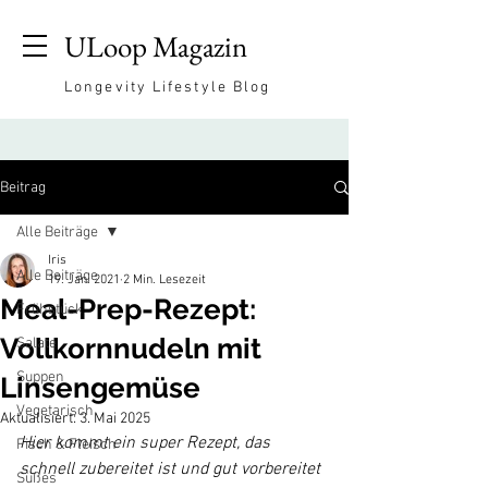
ULoop Magazin
Longevity Lifestyle Blog
Beitrag
Alle Beiträge
Iris
Alle Beiträge
19. Jan. 2021
2 Min. Lesezeit
Meal-Prep-Rezept:
Frühstück
Vollkornnudeln mit
Salate
Suppen
Linsengemüse
Vegetarisch
Aktualisiert:
3. Mai 2025
Hier kommt ein super Rezept, das 
Fisch & Fleisch
schnell zubereitet ist und gut vorbereitet 
Süßes