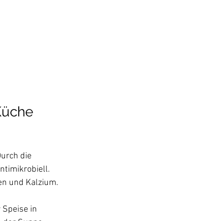
Küche
urch die 
timikrobiell. 
sen und Kalzium. 
 Speise in 