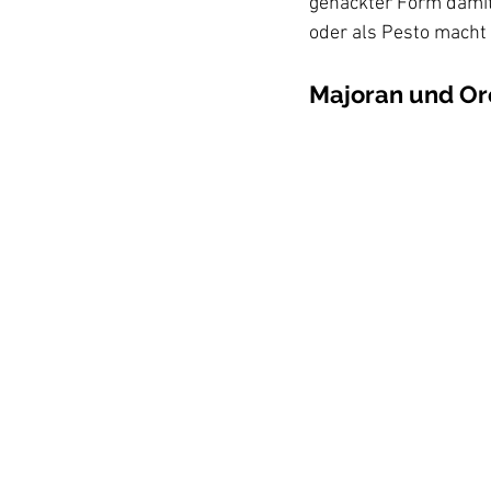
gehackter Form damit
Majoran und O