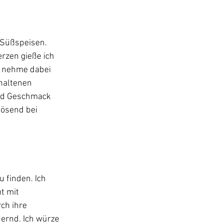
 Süßspeisen. 
rzen gieße ich 
, nehme dabei 
haltenen 
und Geschmack 
lösend bei 
finden. Ich 
t mit 
ch ihre 
ernd. Ich würze 