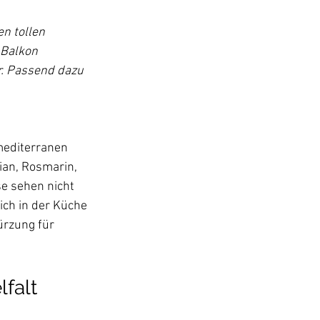
n tollen 
Balkon 
r. Passend dazu 
mediterranen 
ian, Rosmarin, 
e sehen nicht 
ch in der Küche 
ürzung für 
lfalt