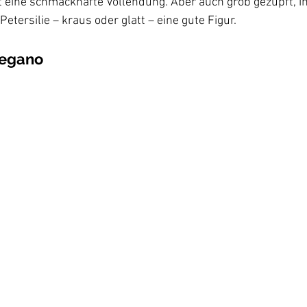
 eine schmackhafte Vollendung. Aber auch grob gezupft, i
regano