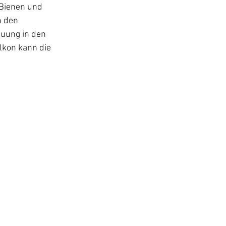
 Bienen und 
 den 
uung in den 
kon kann die 