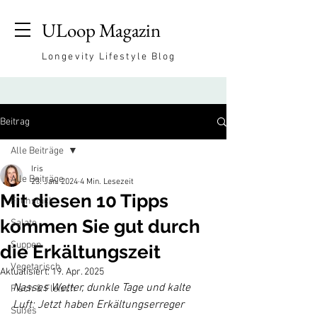
ULoop Magazin
Longevity Lifestyle Blog
Beitrag
Alle Beiträge
Iris
Alle Beiträge
23. Jan. 2024
4 Min. Lesezeit
Mit diesen 10 Tipps
Frühstück
kommen Sie gut durch
Salate
Suppen
die Erkältungszeit
Vegetarisch
Aktualisiert:
19. Apr. 2025
Nasses Wetter, dunkle Tage und kalte 
Fisch & Fleisch
Luft: Jetzt haben Erkältungserreger 
Süßes