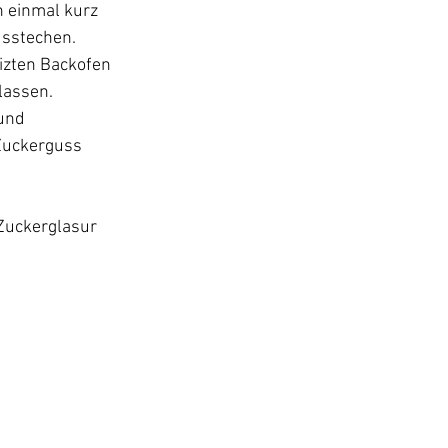
 einmal kurz 
sstechen. 
izten Backofen 
lassen.
und 
Zuckerguss 
Zuckerglasur 