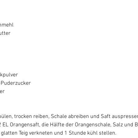
nmehl 
utter 
kpulver 
-Puderzucker 
r  
ülen, trocken reiben, Schale abreiben und Saft auspressen.
 2 EL Orangensaft, die Hälfte der Orangenschale, Salz und 
 glatten Teig verkneten und 1 Stunde kühl stellen.