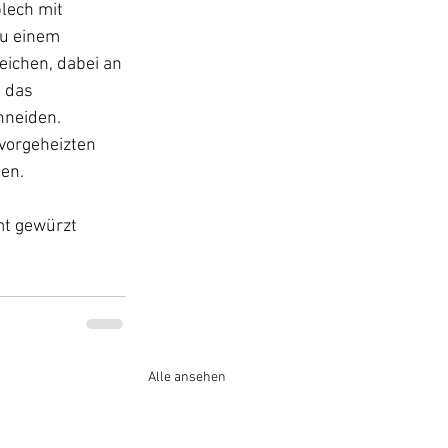
lech mit 
zu einem 
ichen, dabei an 
 das 
hneiden.
vorgeheizten 
en.
mt gewürzt 
Alle ansehen