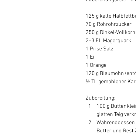
125 g kalte Halbfettb
70 g Rohrohrzucker 
250 g Dinkel-Vollkor
2–3 EL Magerquark 
1 Prise Salz 
1 Ei 
1 Orange 
120 g Blaumohn (entöl
½ TL gemahlener Ka
Zubereitung: 
100 g Butter kle
glatten Teig ver
Währenddessen O
Butter und Rest