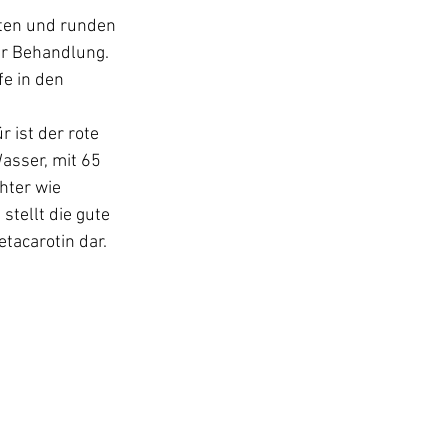
oten und runden 
r Behandlung. 
e in den 
ist der rote 
asser, mit 65 
hter wie 
tellt die gute 
acarotin dar.
