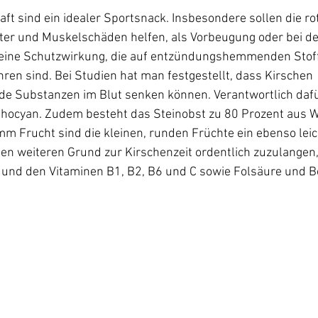
ft sind ein idealer Sportsnack. Insbesondere sollen die r
ter und Muskelschäden helfen, als Vorbeugung oder bei de
t eine Schutzwirkung, die auf entzündungshemmenden Stoff
ren sind. Bei Studien hat man festgestellt, dass Kirschen 
 Substanzen im Blut senken können. Verantwortlich dafür 
thocyan. Zudem besteht das Steinobst zu 80 Prozent aus W
m Frucht sind die kleinen, runden Früchte ein ebenso leic
n weiteren Grund zur Kirschenzeit ordentlich zuzulangen, s
und den Vitaminen B1, B2, B6 und C sowie Folsäure und Bet