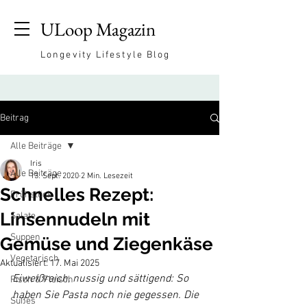
ULoop Magazin
Longevity Lifestyle Blog
Beitrag
Alle Beiträge
Iris
Alle Beiträge
13. Sept. 2020
2 Min. Lesezeit
Schnelles Rezept:
Frühstück
Linsennudeln mit
Salate
Suppen
Gemüse und Ziegenkäse
Vegetarisch
Aktualisiert:
17. Mai 2025
Eiweißreich, nussig und sättigend: So 
Fisch & Fleisch
haben Sie Pasta noch nie gegessen. Die 
Süßes