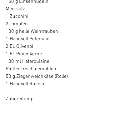
150 g Linsennudeln

Meersalz

1 Zucchini

2 Tomaten

100 g helle Weintrauben

1 Handvoll Petersilie

2 EL Olivenöl

1 EL Pinienkerne

100 ml Hafercuisine

Pfeffer frisch gemahlen

50 g Ziegenweichkäse (Rolle)

1 Handvoll Rucola

Linsennudeln in kochendem 
Salzwasser in etwa 7–10 Minuten 
bissfest kochen. Anschließend 
abgießen und abtropfen lassen.