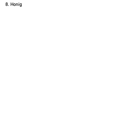
8. Honig
Natürliche Süße mit 
Spurenelementen.