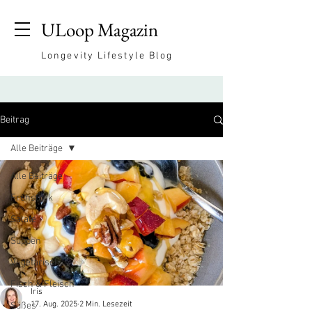
ULoop Magazin
Longevity Lifestyle Blog
Beitrag
Alle Beiträge
Alle Beiträge
Frühstück
Salate
Suppen
Vegetarisch
Fisch & Fleisch
Iris
17. Aug. 2025
2 Min. Lesezeit
Süßes