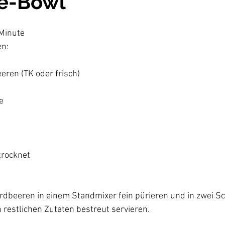
e-Bowl
Minute

n:

ren (TK oder frisch)



rocknet

dbeeren in einem Standmixer fein pürieren und in zwei Sch
restlichen Zutaten bestreut servieren.
