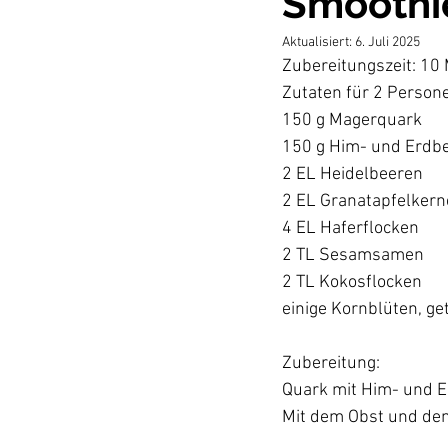
Smoothi
Aktualisiert:
6. Juli 2025
Zubereitungszeit: 10 
Zutaten für 2 Persone
150 g Magerquark

150 g Him- und Erdbee
2 EL Heidelbeeren

2 EL Granatapfelkerne
4 EL Haferflocken

2 TL Sesamsamen

2 TL Kokosflocken

einige Kornblüten, get
Zubereitung:

Quark mit Him- und Er
Mit dem Obst und den 