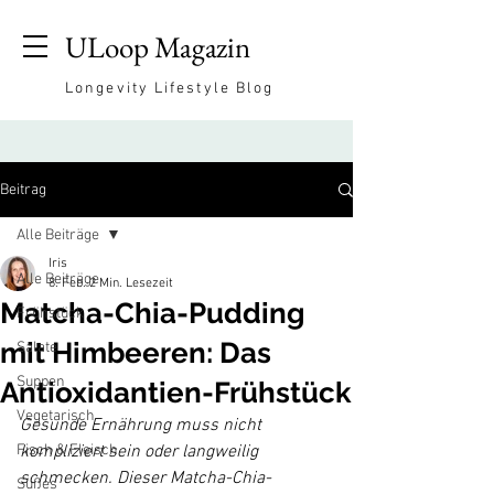
ULoop Magazin
Longevity Lifestyle Blog
Beitrag
Alle Beiträge
Iris
Alle Beiträge
8. Feb.
2 Min. Lesezeit
Matcha-Chia-Pudding
Frühstück
mit Himbeeren: Das
Salate
Suppen
Antioxidantien-Frühstück
Vegetarisch
Gesunde Ernährung muss nicht 
Fisch & Fleisch
kompliziert sein oder langweilig 
schmecken. Dieser Matcha-Chia-
Süßes