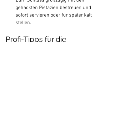
Zum Schluss großzügig mit den 
gehackten Pistazien bestreuen und 
sofort servieren oder für später kalt 
stellen.
Profi-Tipps für die 
perfekte Zubereitung 
des Matcha-Chia-
Puddings
Keine Matcha-Klumpen:
 Wenn du 
keinen Bambusbesen (
Chasen
) 
hast, rühre das Matchapulver zuerst 
mit nur einem Esslöffel warmem 
(nicht kochendem!) Wasser zu einer 
glatten Paste an, bevor du die 
restliche Milch zufügst.
Die 10-Minuten-Regel:
 Rühre den 