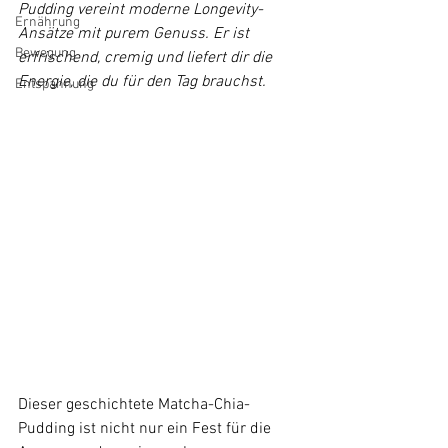
Pudding vereint moderne Longevity-
Ernährung
Ansätze mit purem Genuss. Er ist 
Bewegung
erfrischend, cremig und liefert dir die 
Energie, die du für den Tag brauchst.
Entspannung
Dieser geschichtete Matcha-Chia-
Pudding ist nicht nur ein Fest für die 