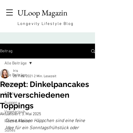
ULoop Magazin
Longevity Lifestyle Blog
Beitrag
Alle Beiträge
Iris
Alle Beiträge
20. Feb. 2021
2 Min. Lesezeit
Rezept: Dinkelpancakes
Frühstück
mit verschiedenen
Salate
Suppen
Toppings
Vegetarisch
Aktualisiert:
3. Mai 2025
Diese kleinen Häppchen sind eine feine 
Fisch & Fleisch
Idee für ein Sonntagsfrühstück oder 
Süßes