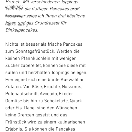
Brunch. Mit verschiedenen Toppings 
Ernährung
kommen die fluffigen Pancakes groß 
Bewegung
raus. Hier zeige ich Ihnen drei köstliche 
Ideen und das Grundrezept für 
Entspannung
Dinkelpancakes.
Nichts ist besser als frische Pancakes 
zum Sonntagsfrühstück. Werden die 
kleinen Pfannküchlein mit weniger 
Zucker zubereitet, können Sie diese mit 
süßen und herzhaften Toppings belegen. 
Hier eignet sich eine bunte Auswahl an 
Zutaten. Von Käse, Früchte, Nussmus, 
Putenaufschnitt, Avocado, Ei oder 
Gemüse bis hin zu Schokolade, Quark 
oder Eis. Dabei sind den Wünschen 
keine Grenzen gesetzt und das 
Frühstück wird zu einem kulinarischen 
Erlebnis. Sie können die Pancakes 