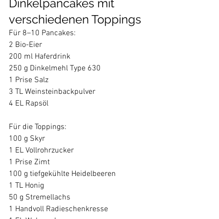
Dinkelpancakes mit 
verschiedenen Toppings
Für 8–10 Pancakes:  
2 Bio-Eier 
200 ml Haferdrink 
250 g Dinkelmehl Type 630 
1 Prise Salz 
3 TL Weinsteinbackpulver 
4 EL Rapsöl  
Für die Toppings:
100 g Skyr 
1 EL Vollrohrzucker 
1 Prise Zimt 
100 g tiefgekühlte Heidelbeeren 
1 TL Honig  
50 g Stremellachs 
1 Handvoll Radieschenkresse 