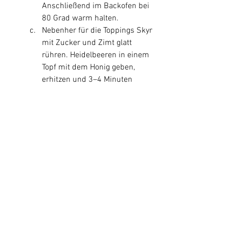
Anschließend im Backofen bei 
80 Grad warm halten.
Nebenher für die Toppings Skyr 
mit Zucker und Zimt glatt 
rühren. Heidelbeeren in einem 
Topf mit dem Honig geben, 
erhitzen und 3–4 Minuten 
köcheln lassen. Vom Herd 
nehmen und auskühlen lassen.
Stremellachs klein zupfen. 
Kresse waschen und trocken 
schütteln. Walnusskerne grob 
hacken. Avocado halbieren, 
Stein entfernen, Fruchtfleisch 
aus der Schale heben und in 
Scheiben schneiden. Tomaten 
waschen und vierteln oder 
halbieren.
Pancakes auf einer Platte legen 