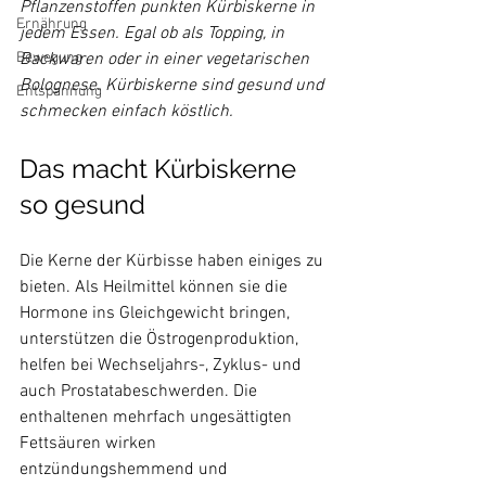
Pflanzenstoffen punkten Kürbiskerne in 
Ernährung
jedem Essen. Egal ob als Topping, in 
Bewegung
Backwaren oder in einer vegetarischen 
Bolognese. Kürbiskerne sind gesund und 
Entspannung
Das macht Kürbiskerne 
so gesund
Die Kerne der Kürbisse haben einiges zu 
bieten. Als Heilmittel können sie die 
Hormone ins Gleichgewicht bringen, 
unterstützen die Östrogenproduktion, 
helfen bei Wechseljahrs-, Zyklus- und 
auch Prostatabeschwerden. Die 
enthaltenen mehrfach ungesättigten 
Fettsäuren wirken 
entzündungshemmend und 