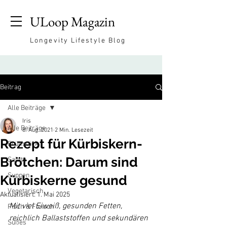
ULoop Magazin
Longevity Lifestyle Blog
Beitrag
Alle Beiträge
Iris
Alle Beiträge
8. Aug. 2021
2 Min. Lesezeit
Rezept für Kürbiskern-
Frühstück
Brötchen: Darum sind
Salate
Suppen
Kürbiskerne gesund
Vegetarisch
Aktualisiert:
1. Mai 2025
Mit viel Eiweiß, gesunden Fetten, 
Fisch & Fleisch
reichlich Ballaststoffen und sekundären 
Süßes