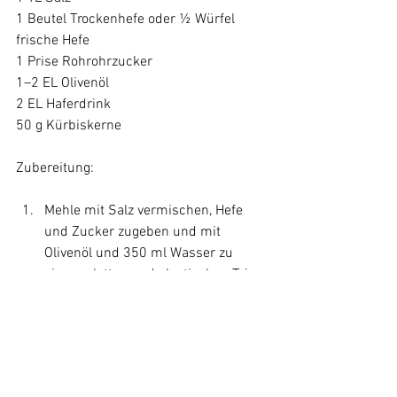
1 Beutel Trockenhefe oder ½ Würfel 
frische Hefe

1 Prise Rohrohrzucker

1–2 EL Olivenöl

2 EL Haferdrink

50 g Kürbiskerne

Mehle mit Salz vermischen, Hefe 
und Zucker zugeben und mit 
Olivenöl und 350 ml Wasser zu 
einem glatten und elastischen Teig 
verkneten. Diesen an einem 
warmen Ort abgedeckt eine Stunde 
gehen lassen.
Anschließend noch einmal 
durchkneten. Teig halbieren zu zwei 