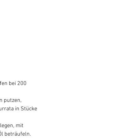
fen bei 200 
 putzen, 
rrata in Stücke 
egen, mit 
l beträufeln.