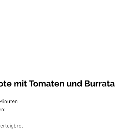
ote mit Tomaten und Burrata
Minuten

n:

rteigbrot
