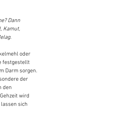
me? Dann 
, Kamut, 
elag.
kelmehl oder 
festgestellt 
im Darm sorgen. 
sondere der 
h den 
Gehzeit wird 
lassen sich 