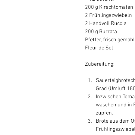
200 g Kirschtomaten

2 Frühlingszwiebeln

2 Handvoll Rucola

200 g Burrata

Pfeffer, frisch gemahl
Fleur de Sel

Sauerteigbrotsch
Grad (Umluft 180
Inzwischen Toma
waschen und in R
zupfen.
Brote aus dem Of
Frühlingszwiebel