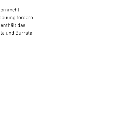
kornmehl 
rdauung fördern 
enthält das 
ola und Burrata 