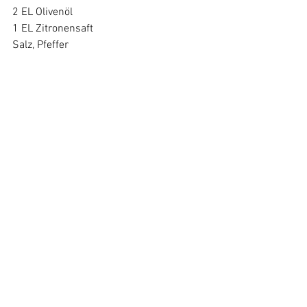
2 EL Olivenöl

1 EL Zitronensaft

Salz, Pfeffer

1 EL gehackte Nüsse

Gurke und Salat putzen, waschen 
und in Würfel bzw. Streifen 
schneiden. Melone in Würfel 
schneiden. Schafskäse zerbröseln. 
Petersilie waschen und hacken.
Gurke, Salat und Melone mit Öl, 
Zitronensaft vermischen und mit 
Salz und Pfeffer würzen. Auf Teller 
geben, mit dem Schafskäse, der 
Petersilie und den Nüssen bestreut 
servieren.