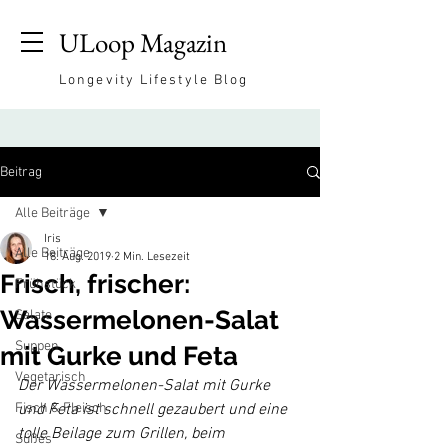
ULoop Magazin
Longevity Lifestyle Blog
Beitrag
Alle Beiträge
Iris
Alle Beiträge
18. Aug. 2019
2 Min. Lesezeit
Frisch, frischer:
Frühstück
Wassermelonen-Salat
Salate
Suppen
mit Gurke und Feta
Vegetarisch
Der Wassermelonen-Salat mit Gurke 
Fisch & Fleisch
und Feta ist schnell gezaubert und eine 
tolle Beilage zum Grillen, beim 
Süßes