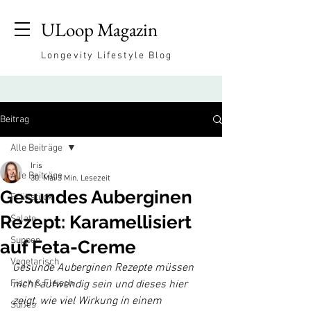
ULoop Magazin
Longevity Lifestyle Blog
Beitrag
Alle Beiträge
Iris
Alle Beiträge
30. Mai
3 Min. Lesezeit
Gesundes Auberginen
Frühstück
Rezept: Karamellisiert
Salate
Suppen
auf Feta-Creme
Vegetarisch
Gesunde Auberginen Rezepte müssen 
Fisch & Fleisch
nicht aufwendig sein und dieses hier 
zeigt, wie viel Wirkung in einem 
Süßes