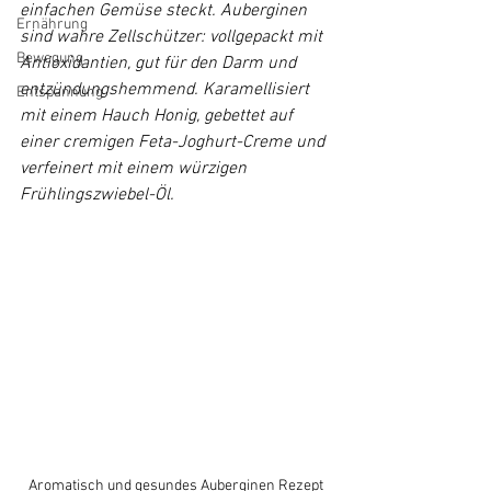
einfachen Gemüse steckt. Auberginen 
Ernährung
sind wahre Zellschützer: vollgepackt mit 
Bewegung
Antioxidantien, gut für den Darm und 
entzündungshemmend. Karamellisiert 
Entspannung
mit einem Hauch Honig, gebettet auf 
einer cremigen Feta-Joghurt-Creme und 
verfeinert mit einem würzigen 
Frühlingszwiebel-Öl.
Aromatisch und gesundes Auberginen Rezept