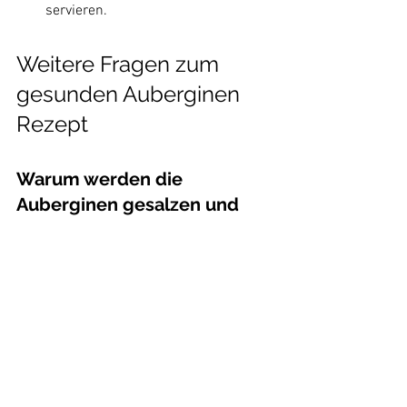
servieren. 
Weitere Fragen zum 
gesunden Auberginen 
Rezept 
Warum werden die 
Auberginen gesalzen und 
abgetupft?
Das Salzen entzieht Wasser und milde 
Bitterstoffe aus der Aubergine. Dadurch 
wird sie beim Braten viel knuspriger 
und nimmt weniger Öl auf, perfekt für 
ein leichteres Ergebnis.
Kann ich das Rezept vegan 