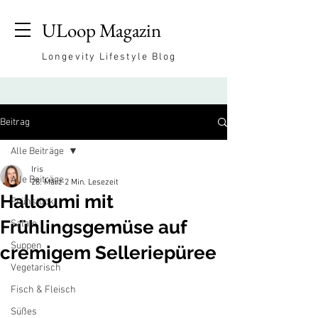
ULoop Magazin
Longevity Lifestyle Blog
Beitrag
Alle Beiträge
Iris
Alle Beiträge
28. März
2 Min. Lesezeit
Halloumi mit
Frühstück
Frühlingsgemüse auf
Salate
Suppen
cremigem Selleriepüree
Vegetarisch
Fisch & Fleisch
Süßes