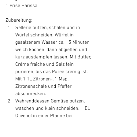
1 Prise Harissa
Zubereitung:
Sellerie putzen, schälen und in 
Würfel schneiden. Würfel in 
gesalzenem Wasser ca. 15 Minuten 
weich kochen, dann abgießen und 
kurz ausdampfen lassen.
 Mit
 Butter, 
Créme fraîche und Salz fein 
pürieren, bis das Püree cremig ist. 
Mit 1 TL Zitronen-, 1 Msp. 
Zitronenschale und Pfeffer 
abschmecken. 
Währenddessen Gemüse putzen, 
waschen und klein schneiden. 1 EL 
Olivenöl in einer Pfanne bei 
mittlerer Hitze erhitzen. Das 
Gemüse 4 Minuten anbraten, es soll 