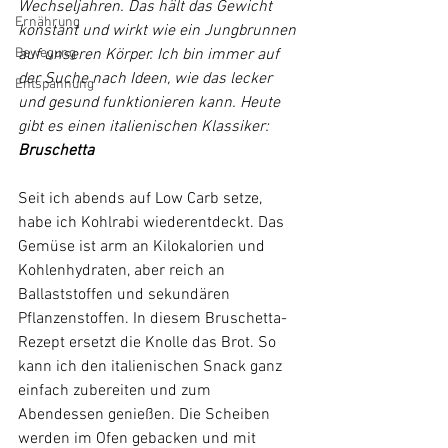
Wechseljahren. Das hält das Gewicht 
Ernährung
konstant und wirkt wie ein Jungbrunnen 
Bewegung
auf unseren Körper. Ich bin immer auf 
der Suche nach Ideen, wie das lecker 
Entspannung
und gesund funktionieren kann. Heute 
gibt es einen italienischen Klassiker: 
Bruschetta
Seit ich abends auf Low Carb setze, 
habe ich Kohlrabi wiederentdeckt. Das 
Gemüse ist arm an Kilokalorien und 
Kohlenhydraten, aber reich an 
Ballaststoffen und sekundären 
Pflanzenstoffen. In diesem Bruschetta-
Rezept ersetzt die Knolle das Brot. So 
kann ich den italienischen Snack ganz 
einfach zubereiten und zum 
Abendessen genießen. Die Scheiben 
werden im Ofen gebacken und mit 