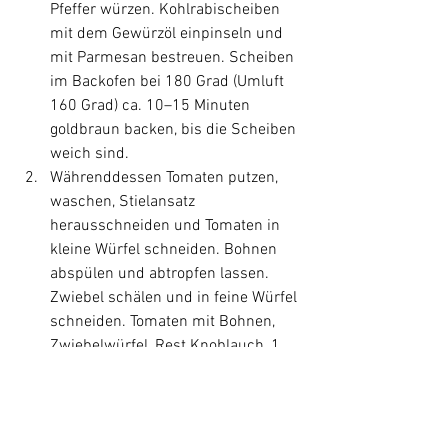
Pfeffer würzen. Kohlrabischeiben 
mit dem Gewürzöl einpinseln und 
mit Parmesan bestreuen. Scheiben 
im Backofen bei 180 Grad (Umluft 
160 Grad) ca. 10–15 Minuten 
goldbraun backen, bis die Scheiben 
weich sind.
Währenddessen Tomaten putzen, 
waschen, Stielansatz 
herausschneiden und Tomaten in 
kleine Würfel schneiden. Bohnen 
abspülen und abtropfen lassen. 
Zwiebel schälen und in feine Würfel 
schneiden. Tomaten mit Bohnen, 
Zwiebelwürfel, Rest Knoblauch, 1 
EL Öl, Salz, Pfeffer und Kräuter 
vermischen.
Rucola waschen und trocken 
schütteln. Mozzarella in Würfel 