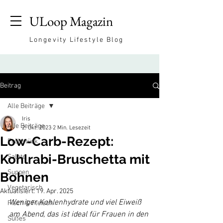
ULoop Magazin
Longevity Lifestyle Blog
Beitrag
Alle Beiträge
Iris
Alle Beiträge
2. Okt. 2023
2 Min. Lesezeit
Low-Carb-Rezept:
Frühstück
Kohlrabi-Bruschetta mit
Salate
Suppen
Bohnen
Vegetarisch
Aktualisiert:
19. Apr. 2025
Weniger Kohlenhydrate und viel Eiweiß 
Fisch & Fleisch
am Abend, das ist ideal für Frauen in den 
Süßes