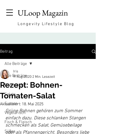
ULoop Magazin
Longevity Lifestyle Blog
Beitrag
Alle Beiträge
Iris
Alle Beiträge
9. Aug. 2020
2 Min. Lesezeit
Rezept: Bohnen-
Frühstück
Tomaten-Salat
Salate
Suppen
Aktualisiert:
18. Mai 2025
Grüne Bohnen gehören zum Sommer 
Vegetarisch
einfach dazu. Diese schlanken Stangen 
Fisch & Fleisch
schmecken als Salat, Gemüsebeilage 
Süßes
oder als Pfannengericht. Besonders liebe 