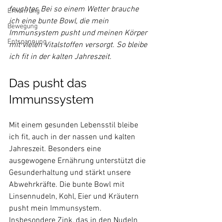
feuchter. Bei so einem Wetter brauche 
Ernährung
ich eine bunte Bowl, die mein 
Bewegung
Immunsystem pusht und meinen Körper 
Entspannung
mit vielen Vitalstoffen versorgt. So bleibe 
ich fit in der kalten Jahreszeit.
Das pusht das 
Immunssystem
Mit einem gesunden Lebensstil bleibe 
ich fit, auch in der nassen und kalten 
Jahreszeit. Besonders eine 
ausgewogene Ernährung unterstützt die 
Gesunderhaltung und stärkt unsere 
Abwehrkräfte. Die bunte Bowl mit 
Linsennudeln, Kohl, Eier und Kräutern 
pusht mein Immunsystem. 
Insbesondere Zink, das in den Nudeln 