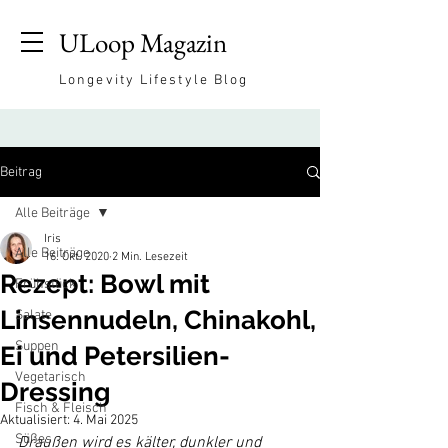
ULoop Magazin
Longevity Lifestyle Blog
Beitrag
Alle Beiträge
Iris
Alle Beiträge
16. Okt. 2020
2 Min. Lesezeit
Rezept: Bowl mit
Frühstück
Linsennudeln, Chinakohl,
Salate
Suppen
Ei und Petersilien-
Vegetarisch
Dressing
Fisch & Fleisch
Aktualisiert:
4. Mai 2025
Süßes
Draußen wird es kälter, dunkler und 