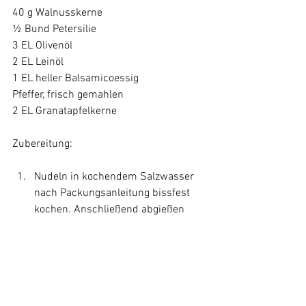
40 g Walnusskerne

½ Bund Petersilie

3 EL Olivenöl

2 EL Leinöl

1 EL heller Balsamicoessig

Pfeffer, frisch gemahlen

2 EL Granatapfelkerne

Nudeln in kochendem Salzwasser 
nach Packungsanleitung bissfest 
kochen. Anschließend abgießen 
und abtropfen lassen. 
Währenddessen Eier in kochendem 
Wasser 7 Minuten kochen, 
anschließend abgießen, schälen 
und halbieren.