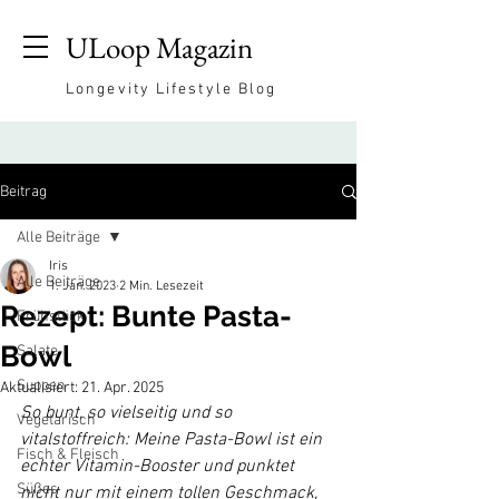
ULoop Magazin
Longevity Lifestyle Blog
Beitrag
Alle Beiträge
Iris
Alle Beiträge
1. Jan. 2023
2 Min. Lesezeit
Rezept: Bunte Pasta-
Frühstück
Bowl
Salate
Suppen
Aktualisiert:
21. Apr. 2025
So bunt, so vielseitig und so 
Vegetarisch
vitalstoffreich: Meine Pasta-Bowl ist ein 
Fisch & Fleisch
echter Vitamin-Booster und punktet 
Süßes
nicht nur mit einem tollen Geschmack, 