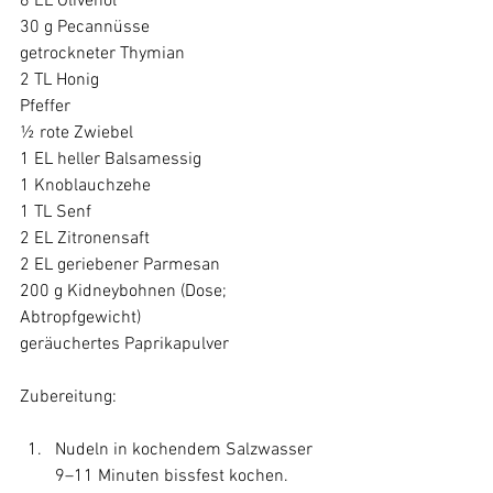
6 EL Olivenöl

30 g Pecannüsse

getrockneter Thymian

2 TL Honig

Pfeffer

½ rote Zwiebel

1 EL heller Balsamessig

1 Knoblauchzehe

1 TL Senf

2 EL Zitronensaft

2 EL geriebener Parmesan

200 g Kidneybohnen (Dose; 
Abtropfgewicht)

geräuchertes Paprikapulver

Nudeln in kochendem Salzwasser 
9–11 Minuten bissfest kochen. 