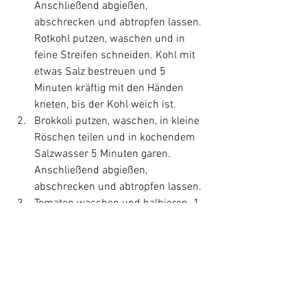
Anschließend abgießen, 
abschrecken und abtropfen lassen. 
Rotkohl putzen, waschen und in 
feine Streifen schneiden. Kohl mit 
etwas Salz bestreuen und 5 
Minuten kräftig mit den Händen 
kneten, bis der Kohl weich ist.
Brokkoli putzen, waschen, in kleine 
Röschen teilen und in kochendem 
Salzwasser 5 Minuten garen. 
Anschließend abgießen, 
abschrecken und abtropfen lassen.
Tomaten waschen und halbieren. 1 
EL Öl in einer Pfanne erhitzen. 
Tomaten und Nüsse darin 5 
Minuten bei mittlerer Hitze 
andünsten. ¼ TL Thymian und 1 TL 
Honig zu geben und 3 Minuten 
karamellisieren lassen. Mit Salz 