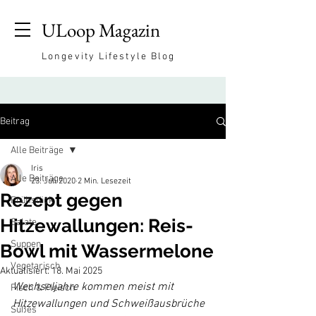
ULoop Magazin
Longevity Lifestyle Blog
Beitrag
Alle Beiträge
Iris
Alle Beiträge
23. Juli 2020
2 Min. Lesezeit
Rezept gegen
Frühstück
Hitzewallungen: Reis-
Salate
Suppen
Bowl mit Wassermelone
Vegetarisch
Aktualisiert:
18. Mai 2025
Wechseljahre kommen meist mit 
Fisch & Fleisch
Hitzewallungen und Schweißausbrüche 
Süßes