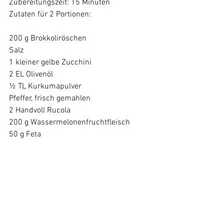
Zubereitungszeit: 15 Minuten

Zutaten für 2 Portionen:

200 g Brokkoliröschen

Salz

1 kleiner gelbe Zucchini

2 EL Olivenöl

½ TL Kurkumapulver

Pfeffer, frisch gemahlen

2 Handvoll Rucola

200 g Wassermelonenfruchtfleisch

50 g Feta

100 g Joghurt

1 EL Zitronensaft

1 TL Senf

200 g gekochte Basmati-
Wildreismischung (vom Vortag)

50 g gehackte Haselnusskerne

¼ TL zerstoßene rosa Pfefferbeeren
