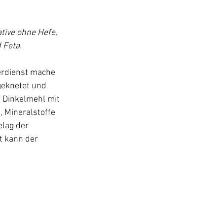
tive ohne Hefe, 
 Feta.
erdienst mache 
geknetet und 
m Dinkelmehl mit 
 Mineralstoffe 
elag der 
t kann der 