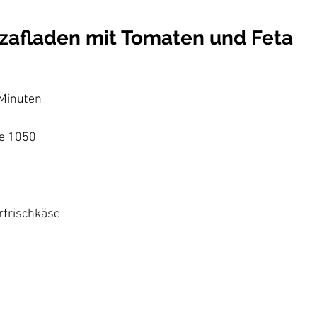
zzafladen mit Tomaten und Feta
Minuten

e 1050

frischkäse
