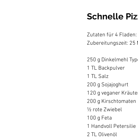
Schnelle Pi
Zutaten für 4 Fladen:

Zubereitungszeit: 25 
250 g Dinkelmehl Typ
1 TL Backpulver

1 TL Salz

200 g Sojajoghurt

120 g veganer Kräuter
200 g Kirschtomaten

½ rote Zwiebel

100 g Feta

1 Handvoll Petersilie

2 TL Olivenöl
