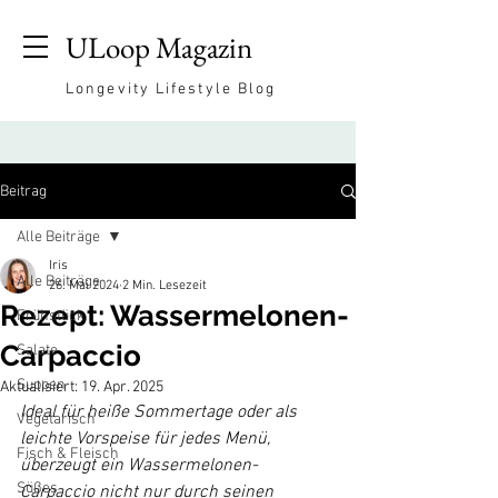
ULoop Magazin
Longevity Lifestyle Blog
Beitrag
Alle Beiträge
Iris
Alle Beiträge
26. Mai 2024
2 Min. Lesezeit
Rezept: Wassermelonen-
Frühstück
Carpaccio
Salate
Suppen
Aktualisiert:
19. Apr. 2025
Ideal für heiße Sommertage oder als 
Vegetarisch
leichte Vorspeise für jedes Menü, 
Fisch & Fleisch
überzeugt ein Wassermelonen-
Süßes
Carpaccio nicht nur durch seinen 