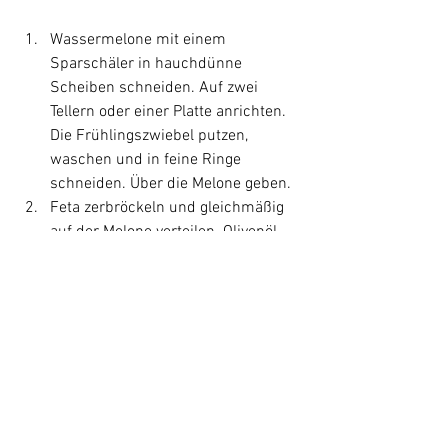
Wassermelone mit einem 
Sparschäler in hauchdünne 
Scheiben schneiden. Auf zwei 
Tellern oder einer Platte anrichten. 
Die Frühlingszwiebel putzen, 
waschen und in feine Ringe 
schneiden. Über die Melone geben.
Feta zerbröckeln und gleichmäßig 
auf der Melone verteilen. Olivenöl 
und Zitronensaft darüber träufeln. 
Mit Salz, Pfeffer und Chiliflocken 
abschmecken. Das Wassermelonen-
Carpaccio sofort servieren.
Zur Verfeinerung können einige 
Rucolablätter oder geröstete 
Pinienkerne über das Carpaccio gestreut 