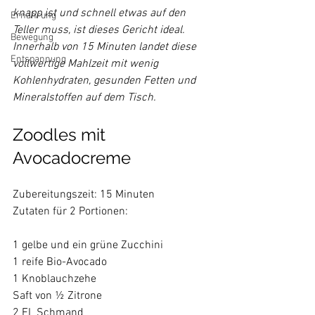
knapp ist und schnell etwas auf den 
Ernährung
Teller muss, ist dieses Gericht ideal. 
Bewegung
Innerhalb von 15 Minuten landet diese 
Entspannung
vollwertige Mahlzeit mit wenig 
Kohlenhydraten, gesunden Fetten und 
Zoodles mit 
Avocadocreme
Zubereitungszeit: 15 Minuten

Zutaten für 2 Portionen:

1 gelbe und ein grüne Zucchini

1 reife Bio-Avocado

1 Knoblauchzehe

Saft von ½ Zitrone

2 EL Schmand
