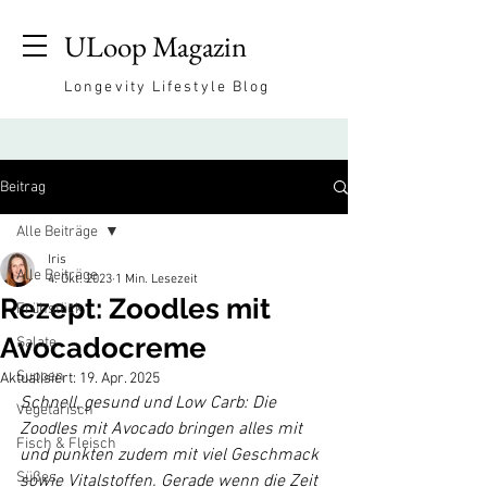
ULoop Magazin
Longevity Lifestyle Blog
Beitrag
Alle Beiträge
Iris
Alle Beiträge
4. Okt. 2023
1 Min. Lesezeit
Rezept: Zoodles mit
Frühstück
Avocadocreme
Salate
Suppen
Aktualisiert:
19. Apr. 2025
Schnell, gesund und Low Carb: Die 
Vegetarisch
Zoodles mit Avocado bringen alles mit 
Fisch & Fleisch
und punkten zudem mit viel Geschmack 
Süßes
sowie Vitalstoffen. Gerade wenn die Zeit 