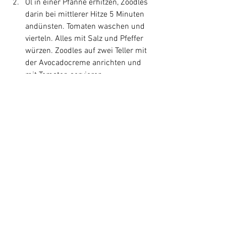
Öl in einer Pfanne erhitzen, Zoodles 
darin bei mittlerer Hitze 5 Minuten 
andünsten. Tomaten waschen und 
vierteln. Alles mit Salz und Pfeffer 
würzen. Zoodles auf zwei Teller mit 
der Avocadocreme anrichten und 
mit Tomaten servieren.
Vegetarisch
Alle ansehen
Aktuelle Beiträge