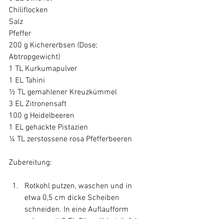
Chiliflocken

Salz

Pfeffer

200 g Kichererbsen (Dose; 
Abtropgewicht)

1 TL Kurkumapulver

1 EL Tahini

½ TL gemahlener Kreuzkümmel

3 EL Zitronensaft

100 g Heidelbeeren

1 EL gehackte Pistazien

¼ TL zerstossene rosa Pfefferbeeren

Rotkohl putzen, waschen und in 
etwa 0,5 cm dicke Scheiben 
schneiden. In eine Auflaufform 