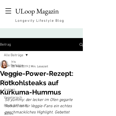
ULoop Magazin
Longevity Lifestyle Blog
Beitrag
Alle Beiträge
Iris
Alle Beiträge
20. Mai 2019
2 Min. Lesezeit
Veggie-Power-Rezept:
Frühstück
Rotkohlsteaks auf
Salate
Suppen
Kurkuma-Hummus
Vegetarisch
So yummy: der lecker im Ofen gegarte 
Fisch & Fleisch
Rotkohl ist für Veggie-Fans ein echtes 
geschmackliches Highlight. Gebettet 
Süßes