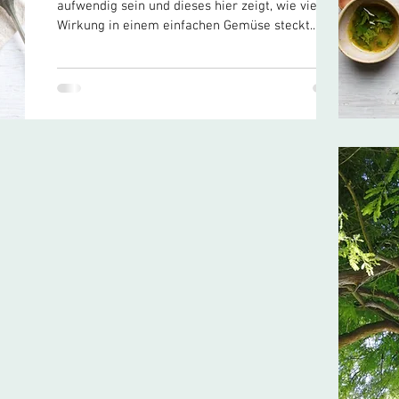
aufwendig sein und dieses hier zeigt, wie viel
Wirkung in einem einfachen Gemüse steckt.
Auberginen sind wahre Zellschützer: vollgepackt
mit Antioxidantien, gut für den Darm und
entzündungshemmend. Karamellisiert mit einem
Hauch Honig, gebettet auf einer cremigen Feta-
Joghurt-Creme und verfeinert mit einem
würzigen Frühlingszwiebel-Öl. Aromatisch und
gesundes Auberginen Rezept Dieses gesunde
Auberginen Rezept ist gerade mein absoluter F