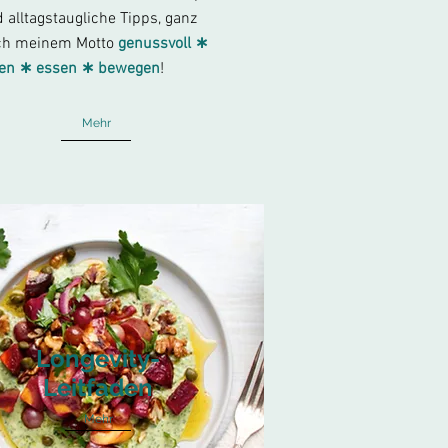
 alltagstaugliche Tipps, ganz
ch meinem Motto
genussvoll ∗
ben ∗ essen ∗ bewegen
!
Mehr
Longevity-
Leitfaden
Mehr