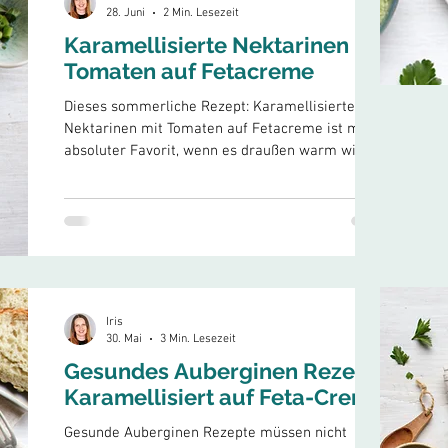
28. Juni
2 Min. Lesezeit
Karamellisierte Nektarinen mit
Tomaten auf Fetacreme
Dieses sommerliche Rezept: Karamellisierte
Nektarinen mit Tomaten auf Fetacreme ist mein
absoluter Favorit, wenn es draußen warm wird
und ich etwas Leichtes, aber Sättigendes auf den
Tisch bringen möchte. Angebratene Nektarinen
und Kirschtomaten verbinden sich mit der
Fetacreme zu einer fruchtig-säuerlichen und
cremigen Liaison mit echter Longevity-Power.
Nektarinen und Tomaten liefern Antioxidantien,
die deine Zellen vor oxidativem Stress schützen.
Iris
Der Feta und Joghurt unter
30. Mai
3 Min. Lesezeit
Gesundes Auberginen Rezept:
Karamellisiert auf Feta-Creme
Gesunde Auberginen Rezepte müssen nicht