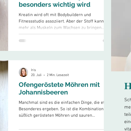
besonders wichtig wird
Kreatin wird oft mit Bodybuildern und
Fitnessstudio assoziiert. Aber der Stoff kann weit
mehr als Muskeln zum Wachsen zu bringen.
Gerade Frauen ab 45 können von einer gezielten
Kreatin-Aufnahme profitieren, denn es kann die
Muskelfunktion und Leistungsfähigkeit positiv
beeinflussen. Dieser Artikel gibt dir einen
umfassenden Überblick, was Kreatin ist, was die
Forschung sagt und wie du es sinnvoll in deinen
Iris
Alltag integrieren kannst. Was ist Kreatin?
20. Juli
2 Min. Lesezeit
Kreatin ist eine...
H
Ofengeröstete Möhren mit
Johannisbeeren
Sch
Manchmal sind es die einfachen Dinge, die etwas
mei
Besonderes ergeben. So ist die Kombination aus
tei
süßlich gerösteten Möhren und sauren
ein
Johannisbeeren geschmacklich und
gesundheitlich überzeugend. Das farbenfrohe
vit