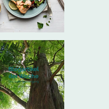
Lachs aus dem Airfryer
Blogartikel
der Woche
Gesunder Spaziergang